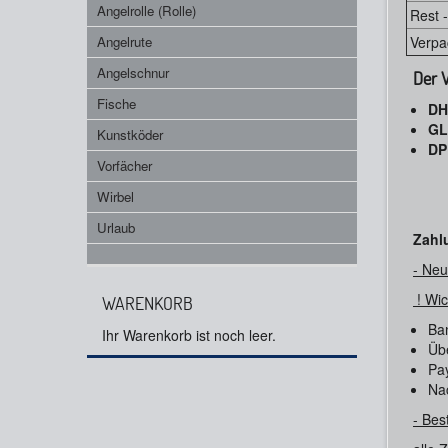
Angelrolle (Rolle)
Rest -
Angelrute
Verpa
Angelschnur
Der V
Fische
DH
GL
Kunstköder
DP
Vorfächer
Wirbel
Urlaub
Zahl
- Neu
! Wic
WARENKORB
Ban
Ihr Warenkorb ist noch leer.
Üb
Pa
Na
- Bes