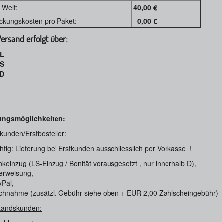
 Welt:
40,00 €
ckungskosten pro Paket:
0,00 €
ersand erfolgt über:
L
S
D
ungsmöglichkeiten:
kunden/Erstbesteller:
htig: Lieferung bei Erstkunden ausschliesslich per Vorkasse !
keinzug (LS-Einzug / Bonität vorausgesetzt , nur innerhalb D),
erweisung,
yPal,
chnahme (zusätzl. Gebühr siehe oben + EUR 2,00 Zahlscheingebühr)
tandskunden: