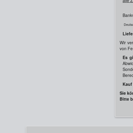
alle 
Bank
Deuts
Liefe
Wir ve
von Fe
Es g
Abwic
Sond
Bere
Kauf
Sie kö
Bitte 