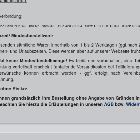
Zahlungsarten
verbindung:
che Bank PGK AG Kto Nr. 7026842 BLZ 420 700 24
Swift: DEUT DE DB420
IBAN: DE64
rzeit/ Mindestbestellwert:
rsenden sämtliche Waren innerhalb von 1 bis 2 Werktagen (ggf.nach
rien- und Urlaubszeiten. Diese werden aber auf unserer Webseite früh
ibt keine Mindestbestellmenge!
Es bleibt uns vorbehalten, eine Tei
klung vorteilhaft erscheint (anfallende Versandkosten bei Teilliefe
erwünsche können erbracht werden - ggf. erfolgt nach Vereinbar
chnung.
 ohne Risiko:
nnen grundsätzlich Ihre Bestellung ohne Angabe von Gründen inn
beachten Sie hierzu die Erläuterungen in unseren
AGB
bzw.
Widerr