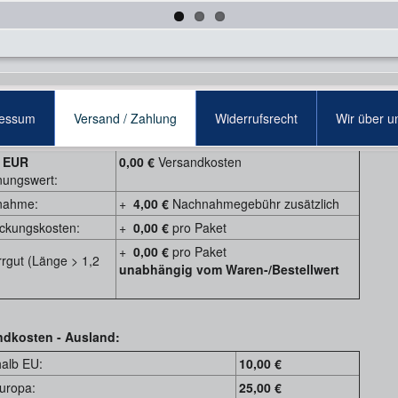
andkosten - Deutschland:
ressum
Versand / Zahlung
Widerrufsrecht
Wir über u
ndkostenpauschale:
6,90 €
 EUR
0,00 €
Versandkosten
ungswert:
nahme:
+
4,00 €
Nachnahmegebühr zusätzlich
ckungskosten:
+
0,00 €
pro Paket
+
0,00 €
pro Paket
rgut (Länge > 1,2
unabhängig vom Waren-/Bestellwert
ndkosten - Ausland:
halb EU:
10,00 €
uropa:
25,00 €