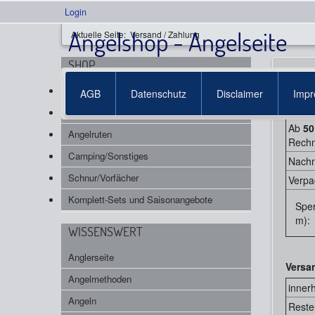
Login
Angelshop - Angelseite
Aktuelle Seite:
Versand / Zahlung
SHOP
Vers
Angelköder
AGB
Datenschutz
Disclaimer
Imp
Versa
Angelrollen
Ab
50
Angelruten
Rechn
Camping/Sonstiges
Nach
Schnur/Vorfächer
Verpa
Komplett-Sets und Saisonangebote
Sper
m):
WISSENSWERT
Anglerseite
Versa
Angelmethoden
inner
Angeln
Reste